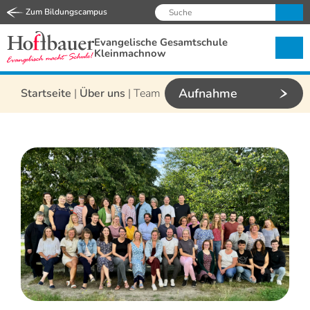
Zum Bildungscampus
Evangelische Gesamtschule
Kleinmachnow
Aufnahme
Startseite
|
Über uns
|
Team