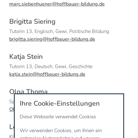
marc.siebenhuener@hoffbauer-bildung.de
Brigitta Siering
Tutorin 13, Englisch, Gewi, Politische Bildung
brigitta.siering@hoffbauer-bildung.de
Katja Stein
Tutorin 13, Deutsch, Gewi, Geschichte
katja.stein@hoffbauer-bildung.de
Olga Thoma
Sport, Geschichte
Ihre Cookie-Einstellungen
Olga.Thoma@hoffbauer-bildung.de
Diese Webseite verwendet Cookies
Leonard Walf
Wir verwenden Cookies, um Ihnen ein
Klassenlehrer 7/8a, Geschichte, Musik